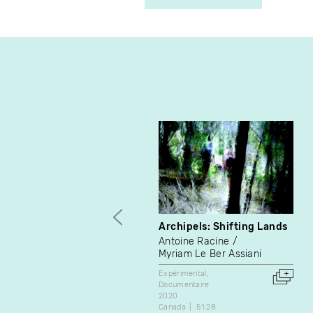
Archipels: Shifting Lands
Antoine Racine
Myriam Le Ber Assiani
Expérimental
Documentaire
2020
Canada
51:28