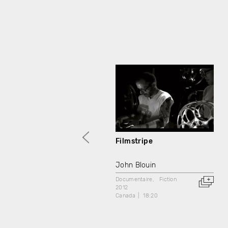
Filmstripe
John Blouin
Documentaire
Fiction
2012
Canada
18:20