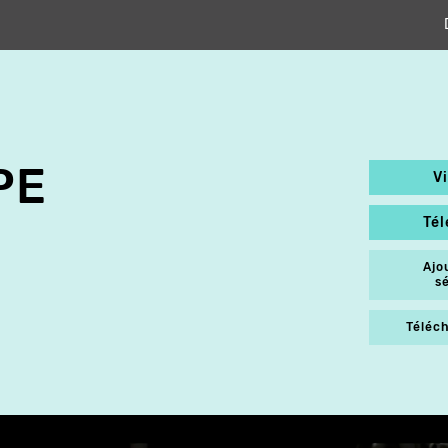
PE
V
Té
Ajo
s
Téléch