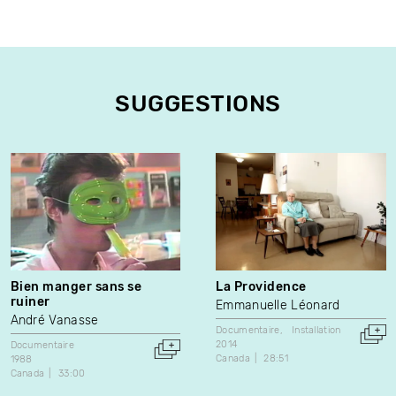
SUGGESTIONS
Bien manger sans se
La Providence
ruiner
Emmanuelle Léonard
André Vanasse
Documentaire
Installation
2014
Documentaire
Canada
28:51
1988
Canada
33:00