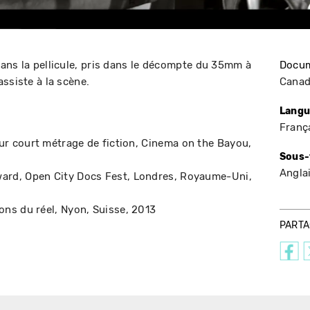
ans la pellicule, pris dans le décompte du 35mm à
Docum
ssiste à la scène.
Cana
Langu
Franç
ur court métrage de fiction
Cinema on the Bayou
Sous-
Angla
ward
Open City Docs Fest
Londres, Royaume-Uni
ons du réel
Nyon, Suisse
2013
PART