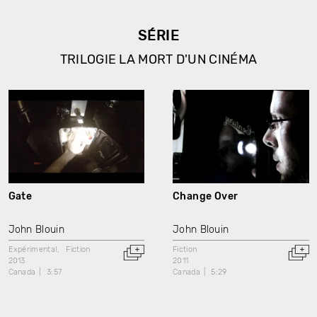
SÉRIE
TRILOGIE LA MORT D'UN CINÉMA
Gate
Change Over
John Blouin
John Blouin
Expérimental
Fiction
Fiction
2013
2011
Canada
3:57
Canada
5:29