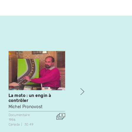
La moto : un engin à
Et que les meilleurs
contrôler
perdent !
Michel Pronovost
Atelier vidéo des femmes d
l'O.N.F.
Documentaire
1986
Documentaire
Canada
30:49
1975
Canada
27:30