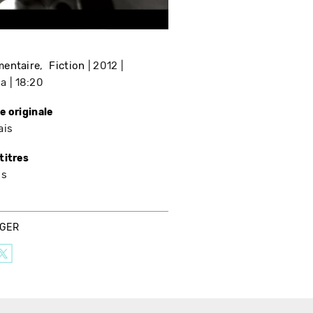
entaire
Fiction
2012
da
18:20
e originale
ais
titres
is
AGER