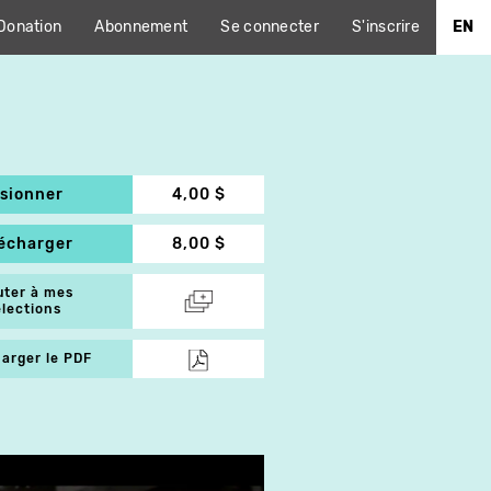
Donation
Abonnement
Se connecter
S'inscrire
EN
isionner
4,00 $
lécharger
8,00 $
uter à mes
élections
arger le PDF