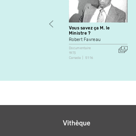
Vous savez ça M. le
Ministre ?
Robert Favreau
Documentaire
1973
Canada
51:16