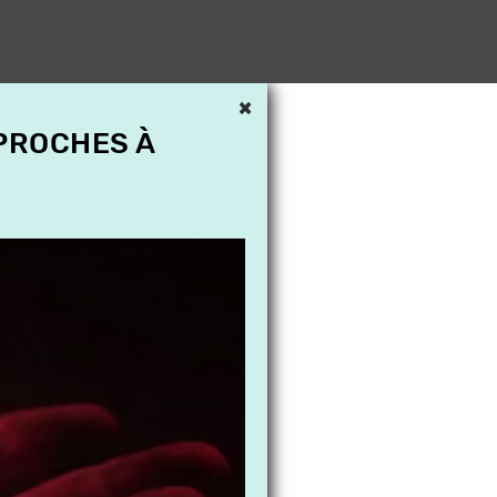
×
 PROCHES À