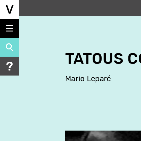
Aller
au
contenu
principal
TATOUS C
Mario Leparé