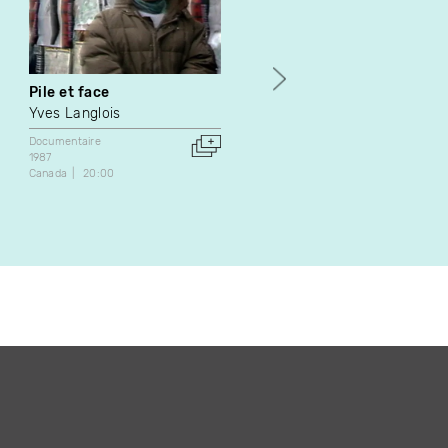
Pile et face
How to Watch
Pornography
Yves Langlois
Mike Hoolboom
Documentaire
1987
Documentaire
Essai
Canada
20:00
2019
Canada
19:45