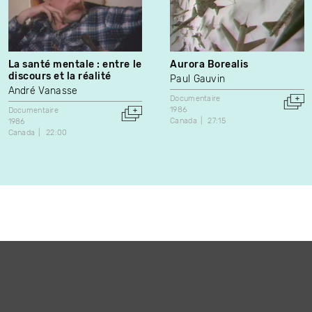
La santé mentale : entre le
Aurora Borealis
discours et la réalité
Paul Gauvin
André Vanasse
Documentaire
1986
Documentaire
Canada
27:15
1986
Canada
22:00