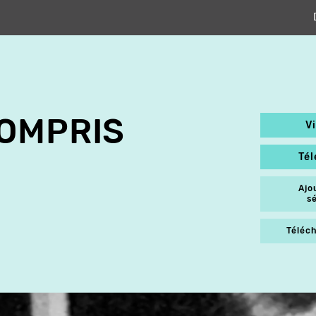
OMPRIS
V
Té
Ajo
s
Téléch