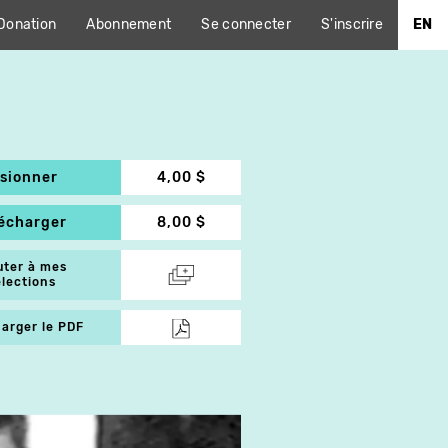
Donation
Abonnement
Se connecter
S'inscrire
EN
isionner
4,00 $
lécharger
8,00 $
uter à mes
élections
arger le PDF