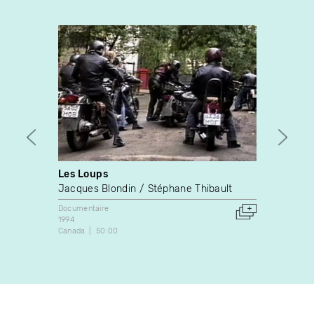
Les Loups
Jordi
Jacques Blondin
Stéphane Thibault
Yves 
Documentaire
Docume
1994
1972
Canada
50:00
Canada