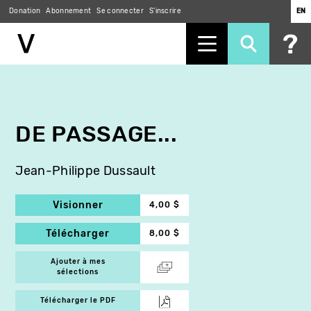
Donation
Abonnement
Se connecter
S'inscrire
EN
Aller
au
contenu
principal
DE PASSAGE...
Jean-Philippe Dussault
Visionner
4,00 $
Télécharger
8,00 $
Ajouter à mes
sélections
Télécharger le PDF