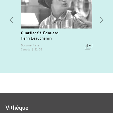
Quartier St-Édouard
La gr
contr
Henri Beauchemin
Gilles
Documentaire
Canada
22:08
Docume
1974
Canada