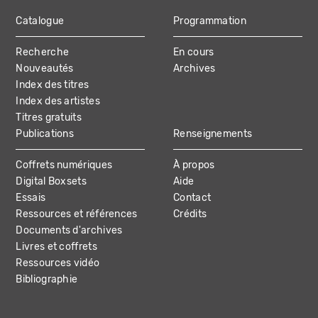
Catalogue
Programmation
MAIN
Recherche
En cours
NAVIGATION
Nouveautés
Archives
Index des titres
Index des artistes
Titres gratuits
Publications
Renseignements
Coffrets numériques
À propos
Digital Boxsets
Aide
Essais
Contact
Ressources et références
Crédits
Documents d'archives
Livres et coffrets
Ressources vidéo
Bibliographie