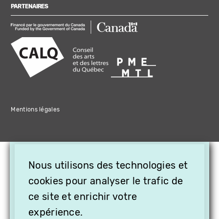
PARTENAIRES
Mentions légales
×
Nous utilisons des technologies et
OFFREZ LA VIDÉO EN
CADEAU, ABONNEZ VOS
cookies pour analyser le trafic de
PROCHES À VITHÈQUE !
ce site et enrichir votre
expérience.