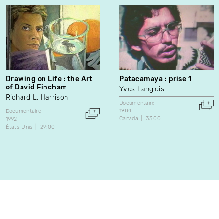
Drawing on Life : the Art
Patacamaya : prise 1
of David Fincham
Yves Langlois
Richard L. Harrison
Documentaire
1984
Documentaire
Canada
33:00
1992
États-Unis
29:00