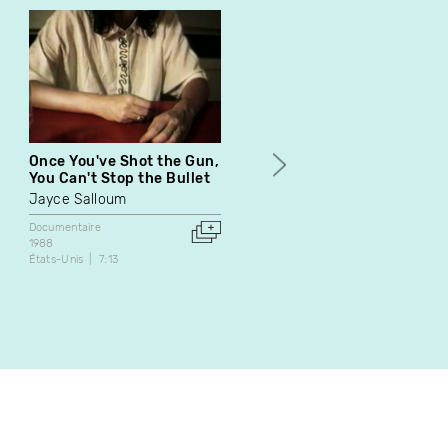
Once You've Shot the Gun,
La consommation
You Can't Stop the Bullet
Documentaire
Jayce Salloum
1973
Canada
15:04
Documentaire
1988
États-Unis
7:13