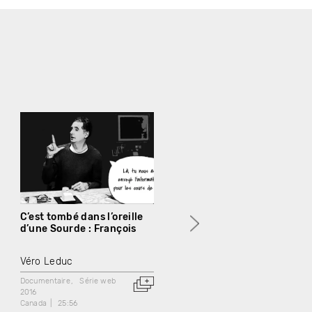
C’est tombé dans l’oreille
C’est tombé dans l’oreille
d’une Sourde : François
d’une Sourde : Hodan
Véro Leduc
Véro Leduc
Documentaire
Série web
Documentaire
Série web
2016
2016
Canada
25:56
Canada
26:11