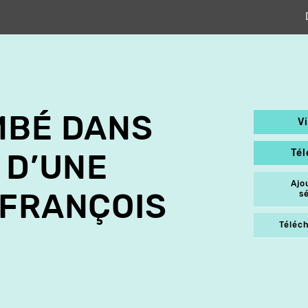
MBÉ DANS
V
Té
 D’UNE
Ajo
 FRANÇOIS
s
Téléch