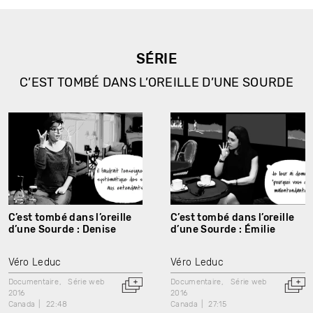
SÉRIE
C’EST TOMBÉ DANS L’OREILLE D’UNE SOURDE
C’est tombé dans l’oreille
C’est tombé dans l’oreille
d’une Sourde : Denise
d’une Sourde : Émilie
Véro Leduc
Véro Leduc
Documentaire
Série web
Documentaire
Série web
2016
2016
Canada
22:48
Canada
27:15