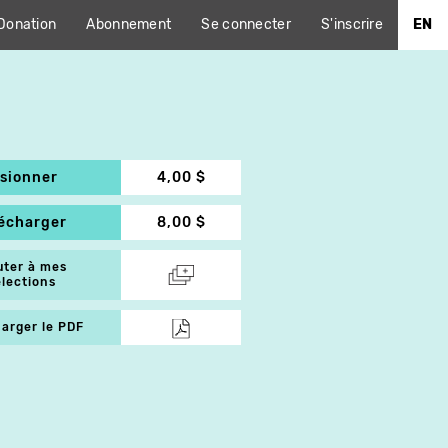
Donation
Abonnement
Se connecter
S'inscrire
EN
isionner
4,00 $
lécharger
8,00 $
uter à mes
élections
arger le PDF