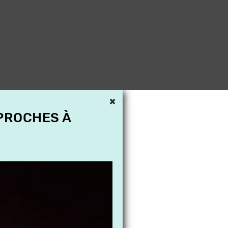
×
 PROCHES À