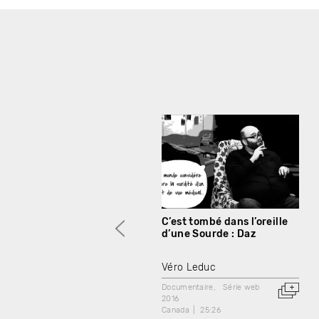
C’est tombé dans l’oreille
d’une Sourde : Daz
Véro Leduc
Documentaire
Série web
2016
Canada
25:26