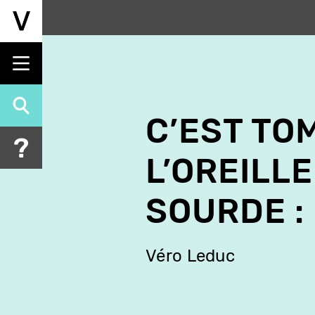
Aller
au
contenu
principal
C’EST TO
L’OREILLE
SOURDE :
Véro Leduc