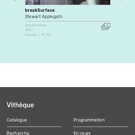
breakSurface
Chile
Stewart Applegath
Mike 
Documentaire
Docume
2001
2022
Canada
40:50
Canada
Catalogue
Programmation
MAIN
Recherche
En cours