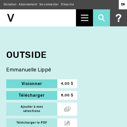
Donation
Abonnement
Se connecter
S'inscrire
EN
Aller
au
contenu
principal
OUTSIDE
Emmanuelle Lippé
Visionner
4,00 $
Télécharger
8,00 $
Ajouter à mes
sélections
Télécharger le PDF