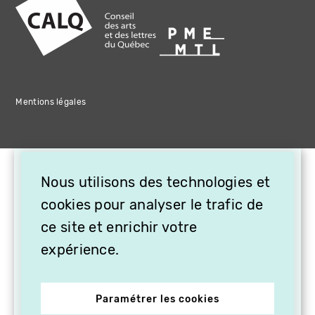
Mentions légales
×
Nous utilisons des technologies et
OFFREZ LA VIDÉO EN
CADEAU, ABONNEZ VOS
cookies pour analyser le trafic de
PROCHES À VITHÈQUE !
ce site et enrichir votre
expérience.
Paramétrer les cookies