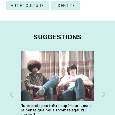
ART ET CULTURE
IDENTITÉ
SUGGESTIONS
Tu te crois peut-être supérieur... mais
& a F
je pense que nous sommes égaux! :
Lydie
partie 1