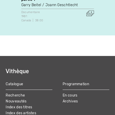
Art vidé
Garry Beitel
Joann Geschtlecht
2014
France
Documentaire
1981
Canada
38:00
Catalogue
Programmation
MAIN
Recherche
En cours
NAVIGATION
Nouveautés
Archives
Index des titres
Index des artistes