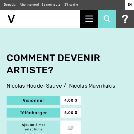
Donation
Abonnement
Se connecter
S'inscrire
EN
Aller
au
contenu
principal
COMMENT DEVENIR
ARTISTE?
Nicolas Houde-Sauvé
Nicolas Mavrikakis
Visionner
4,00 $
Télécharger
8,00 $
Ajouter à mes
sélections