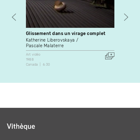
Glissement dans un virage complet
Howe 
Katherine Liberovskaya
Alisha
Pascale Malaterre
Expérim
2021
Art vidéo
6:08
1988
Canada
6:30