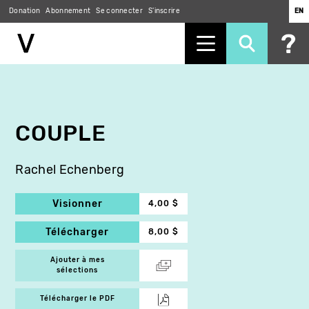
Donation
Abonnement
Se connecter
S'inscrire
EN
Aller
au
contenu
principal
COUPLE
Rachel Echenberg
Visionner
4,00 $
Télécharger
8,00 $
Ajouter à mes
sélections
Télécharger le PDF