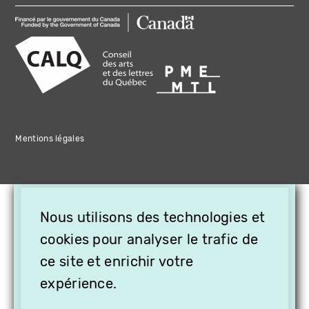
Mentions légales
×
Nous utilisons des technologies et
OFFREZ LA VIDÉO EN
CADEAU, ABONNEZ VOS
cookies pour analyser le trafic de
PROCHES À VITHÈQUE !
ce site et enrichir votre
expérience.