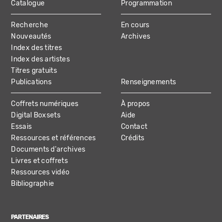
Catalogue
Programmation
MAIN
Recherche
En cours
NAVIGATION
Nouveautés
Archives
Index des titres
Index des artistes
Titres gratuits
Publications
Renseignements
Coffrets numériques
À propos
Digital Boxsets
Aide
Essais
Contact
Ressources et références
Crédits
Documents d'archives
Livres et coffrets
Ressources vidéo
Bibliographie
PARTENAIRES