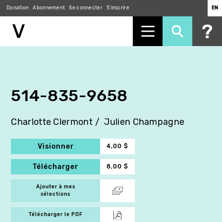
Donation
Abonnement
Se connecter
S'inscrire
EN
Aller
au
contenu
principal
514-835-9658
Charlotte Clermont
Julien Champagne
Visionner
4,00 $
Télécharger
8,00 $
Ajouter à mes
sélections
Télécharger le PDF