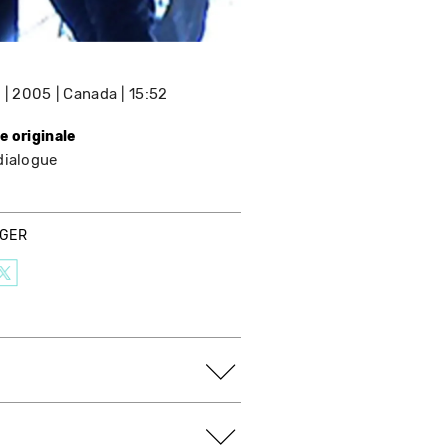
e
2005
Canada
15:52
e originale
dialogue
AGER