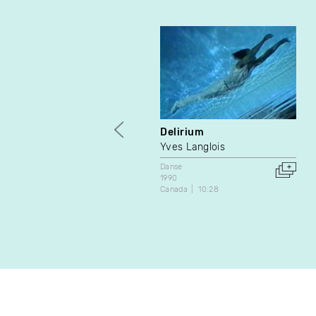
Delirium
Yves Langlois
Danse
1990
Canada
10:28