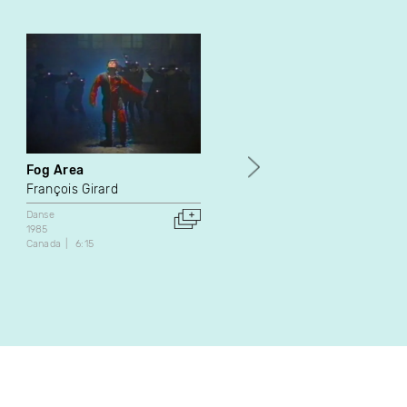
Fog Area
Ce sont eux
François Girard
Sylvain Poirier
Danse
Art vidéo
Documentaire
1985
Danse
Canada
6:15
2012
Canada
28:00