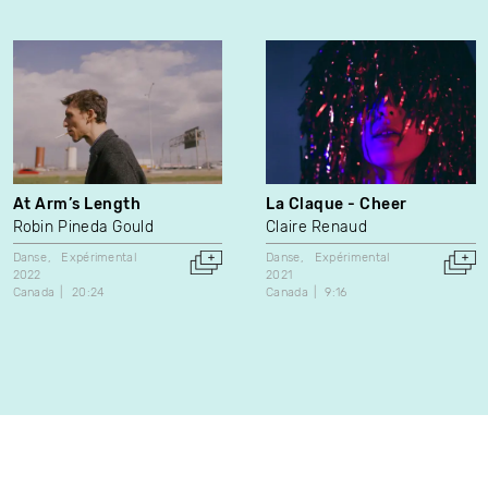
At Arm’s Length
La Claque - Cheer
Robin Pineda Gould
Claire Renaud
Danse
Expérimental
Danse
Expérimental
2022
2021
Canada
20:24
Canada
9:16