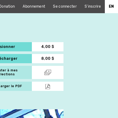
Donation
Abonnement
Se connecter
S'inscrire
EN
isionner
4,00 $
lécharger
8,00 $
uter à mes
élections
arger le PDF