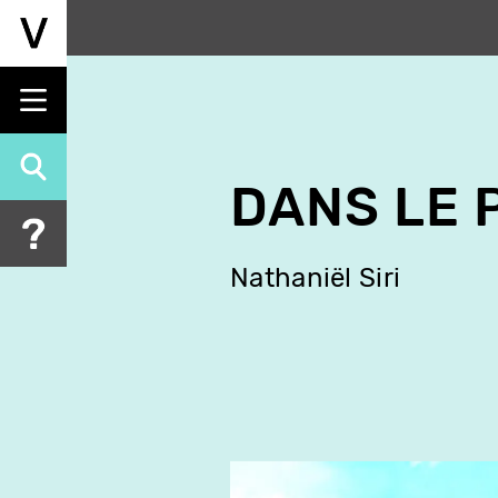
Aller
au
contenu
principal
DANS LE 
Nathaniël Siri