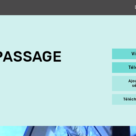
PASSAGE
V
Té
Ajo
s
Téléch