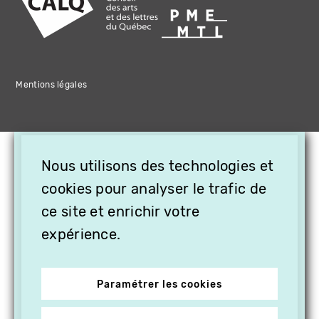
Mentions légales
×
Nous utilisons des technologies et
OFFREZ LA VIDÉO EN
CADEAU, ABONNEZ VOS
cookies pour analyser le trafic de
PROCHES À VITHÈQUE !
ce site et enrichir votre
expérience.
Paramétrer les cookies