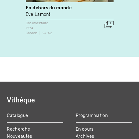
En dehors du monde
Emoti
Roman
Ève Lamont
Anne 
Documentaire
1994
Docume
Canada
24:42
1985
Canada
Catalogue
Programmation
MAIN
Recherche
En cours
NAVIGATION
Nouveautés
Archives