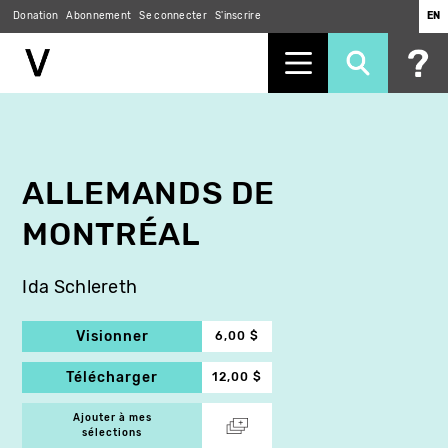
Donation
Abonnement
Se connecter
S'inscrire
EN
Aller
au
contenu
principal
ALLEMANDS DE
MONTRÉAL
Ida Schlereth
Visionner
6,00 $
Télécharger
12,00 $
Ajouter à mes
sélections