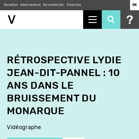
Donation
Abonnement
Se connecter
S'inscrire
EN
Aller
au
contenu
principal
RÉTROSPECTIVE LYDIE
JEAN-DIT-PANNEL : 10
ANS DANS LE
BRUISSEMENT DU
MONARQUE
Vidéographe