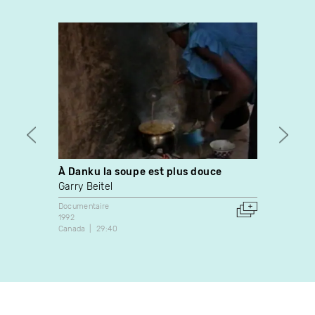
À Danku la soupe est plus douce
Attent
Garry Beitel
Marce
Documentaire
Docume
1992
1987
Canada
29:40
Canada