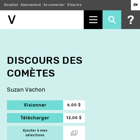
Donation
Abonnement
Se connecter
S'inscrire
EN
Aller
au
contenu
principal
DISCOURS DES
COMÈTES
Suzan Vachon
Visionner
6,00 $
Télécharger
12,00 $
Ajouter à mes
sélections