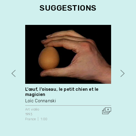
SUGGESTIONS
L'œuf, l'oiseau, le petit chien et le
La mi
magicien
Daniel
Loïc Connanski
Art vidé
1991
Art vidéo
Canada
1993
France
1:00