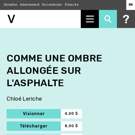
Donation
Abonnement
Se connecter
S'inscrire
EN
Aller
au
contenu
principal
COMME UNE OMBRE
ALLONGÉE SUR
L'ASPHALTE
Chloé Leriche
Visionner
4,00 $
Télécharger
8,00 $