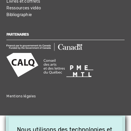
Livres et coffrets
Ressources vidéo
Bibliographie
PARTENAIRES
Mentions légales
×
Nous utilisons des technologies et