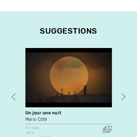
SUGGESTIONS
Un jour une nuit
Une c
Mario Côté
Donig
Art vidéo
Art vidé
2004
2000