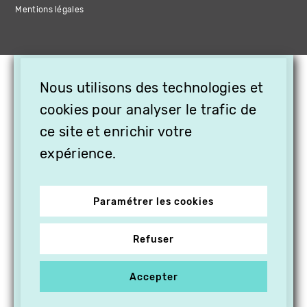
Mentions légales
×
Nous utilisons des technologies et
OFFREZ LA VIDÉO EN
CADEAU, ABONNEZ VOS
cookies pour analyser le trafic de
PROCHES À VITHÈQUE !
ce site et enrichir votre
expérience.
Paramétrer les cookies
Refuser
Accepter