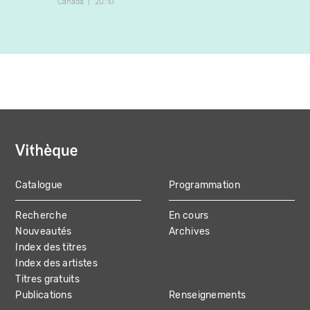
Canada
20:10
Canada
Catalogue
Programmation
MAIN
Recherche
En cours
NAVIGATION
Nouveautés
Archives
Index des titres
Index des artistes
Titres gratuits
Publications
Renseignements