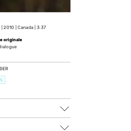
e
2010
Canada
3:37
e originale
dialogue
AGER