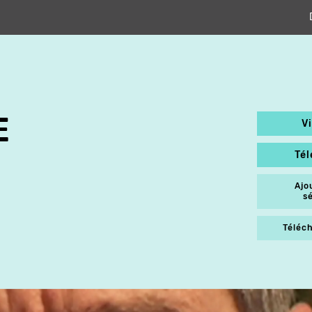
E
V
Té
Ajo
s
Téléch