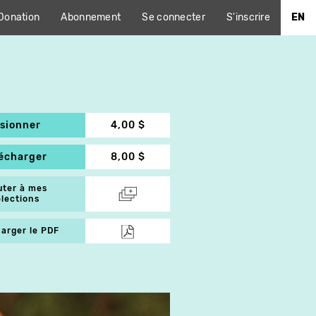
Donation
Abonnement
Se connecter
S'inscrire
EN
isionner
4,00 $
lécharger
8,00 $
uter à mes
élections
arger le PDF