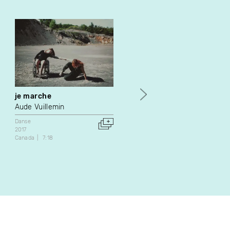
je marche
Omo
Aude Vuillemin
Yves Langlois
Danse
Art vidéo
Danse
2017
1987
Canada
7:18
Canada
14:15