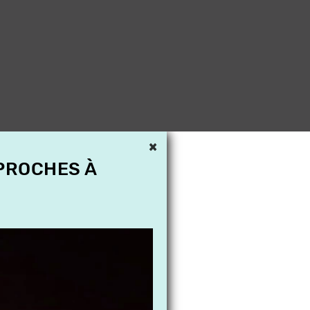
×
 PROCHES À