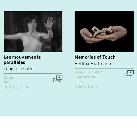
Les mouvements
Memories of Touch
parallèles
Bettina Hoffmann
Louise Lussier
Danse
Art vidéo
Expérimental
Danse
2023
1973
Canada
8:53
Canada
10:34