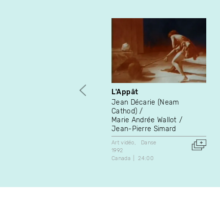
L'Appât
Jean Décarie (Neam
Cathod)
Marie Andrée Wallot
Jean-Pierre Simard
Art vidéo
Danse
1992
Canada
24:00