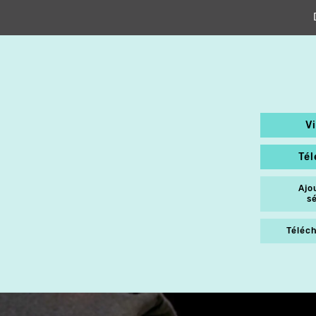
V
Té
Ajo
s
Téléch