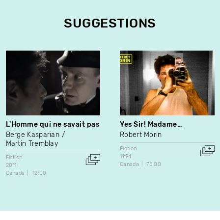
SUGGESTIONS
L'Homme qui ne savait pas
Yes Sir! Madame…
Berge Kasparian
Robert Morin
Martin Tremblay
Fiction
1994
Fiction
Canada
75:00
2011
Canada
12:00