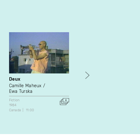
Deux
Cébastien - Fiction 01
Camille Maheux
Épopée
Ewa Turska
Fiction
Série web
Canada
4:44
Fiction
1984
Canada
11:00