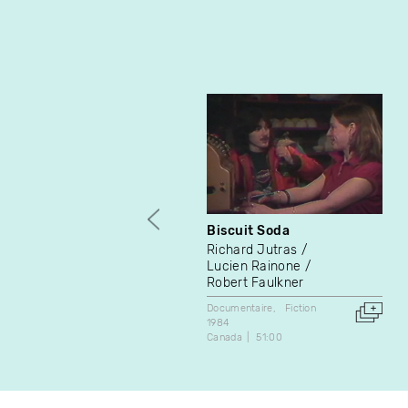
Biscuit Soda
Richard Jutras
Lucien Rainone
Robert Faulkner
Documentaire
Fiction
1984
Canada
51:00