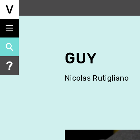
Aller
au
contenu
principal
GUY
Nicolas Rutigliano