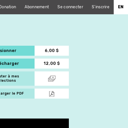
Donation
Abonnement
Se connecter
S'inscrire
EN
isionner
6,00 $
lécharger
12,00 $
uter à mes
élections
arger le PDF