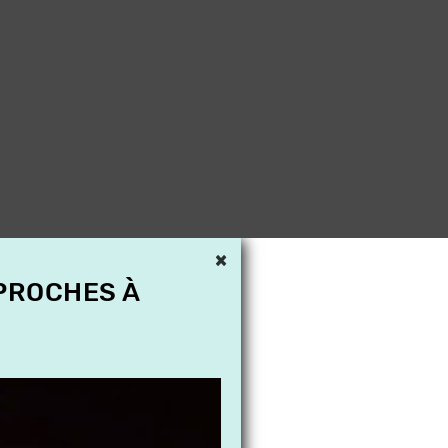
×
 PROCHES À