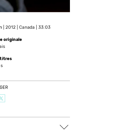
n
2012
Canada
33:03
e originale
ais
titres
is
AGER