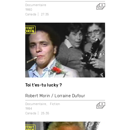
Documentaire
1980
Canada
27:35
Toi t'es-tu lucky ?
Robert Morin
Lorraine Dufour
Documentaire
Fiction
1984
Canada
25:35