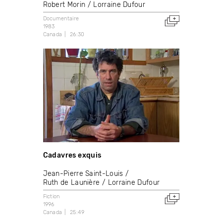
Robert Morin
Lorraine Dufour
Documentaire
1983
Canada
26:30
Cadavres exquis
Jean-Pierre Saint-Louis
Ruth de Launière
Lorraine Dufour
Fiction
1996
Canada
25:49