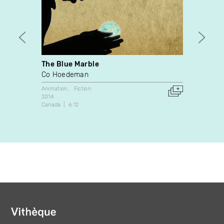
The Blue Marble
Wand
Co Hoedeman
Éléon
Animation
Fiction
Animati
2014
2013
Canada
6:12
Canada