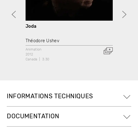
Joda
La ca
Théodore Ushev
Pierre
Animation
Animati
2012
2012
Canada
3:30
Canada
INFORMATIONS TECHNIQUES
DOCUMENTATION