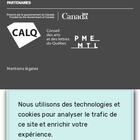
PARTENAIRES
Mentions légales
×
Nous utilisons des technologies et
OFFREZ LA VIDÉO EN
cookies pour analyser le trafic de
CADEAU, ABONNEZ VOS
PROCHES À VITHÈQUE !
ce site et enrichir votre
expérience.