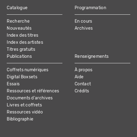
Catalogue
Programmation
MAIN
Recherche
En cours
NAVIGATION
Nouveautés
Archives
Index des titres
Index des artistes
Titres gratuits
Publications
Renseignements
Coffrets numériques
À propos
Digital Boxsets
Aide
Essais
Contact
Ressources et références
Crédits
Documents d'archives
Livres et coffrets
Ressources vidéo
Bibliographie