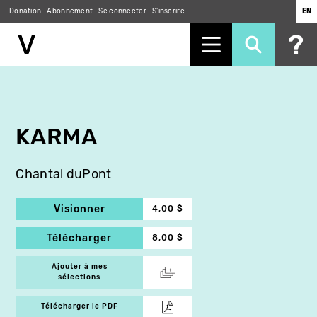
Donation
Abonnement
Se connecter
S'inscrire
EN
Aller
au
contenu
principal
KARMA
Chantal duPont
Visionner
4,00 $
Télécharger
8,00 $
Ajouter à mes
sélections
Télécharger le PDF