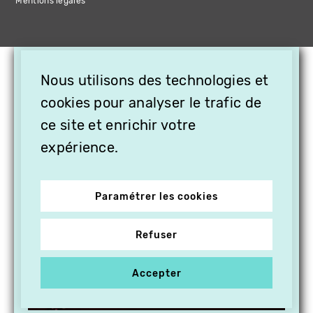
Mentions légales
×
Nous utilisons des technologies et
OFFREZ LA VIDÉO EN
CADEAU, ABONNEZ VOS
cookies pour analyser le trafic de
PROCHES À VITHÈQUE !
ce site et enrichir votre
expérience.
Paramétrer les cookies
Refuser
Accepter