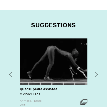
SUGGESTIONS
Quadrupédie assistée
Confe
Michaël Cros
Lynn 
Art vidéo
Danse
Art vidé
2015
1986