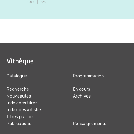
France
1:50
États-U
Catalogue
Programmation
MAIN
Recherche
En cours
NAVIGATION
Nouveautés
Archives
Index des titres
Index des artistes
Titres gratuits
Publications
Renseignements