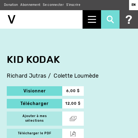
Donation
Abonnement
Se connecter
S'inscrire
EN
Aller
au
contenu
principal
KID KODAK
Richard Jutras
Colette Loumède
Visionner
6,00 $
Télécharger
12,00 $
Ajouter à mes
sélections
Télécharger le PDF