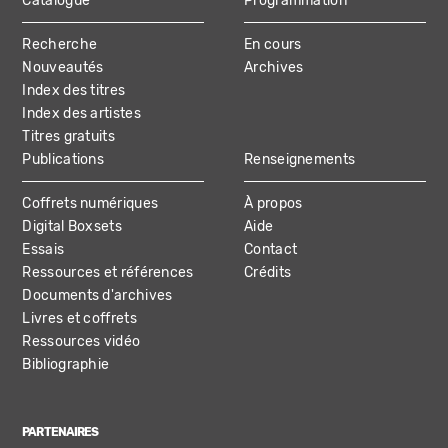
Catalogue
Programmation
MAIN
Recherche
En cours
NAVIGATION
Nouveautés
Archives
Index des titres
Index des artistes
Titres gratuits
Publications
Renseignements
Coffrets numériques
À propos
Digital Boxsets
Aide
Essais
Contact
Ressources et références
Crédits
Documents d'archives
Livres et coffrets
Ressources vidéo
Bibliographie
PARTENAIRES