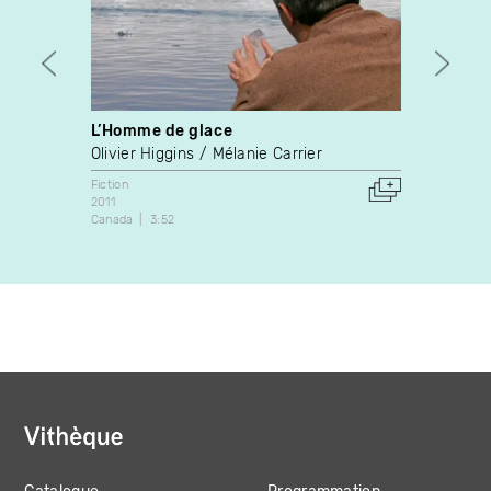
L’Homme de glace
On th
Olivier Higgins
Mélanie Carrier
Sara 
Fiction
Fiction
2011
2013
Canada
3:52
Canada