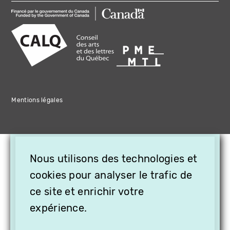
Mentions légales
×
Nous utilisons des technologies et
OFFREZ LA VIDÉO EN
CADEAU, ABONNEZ VOS
cookies pour analyser le trafic de
PROCHES À VITHÈQUE !
ce site et enrichir votre
expérience.