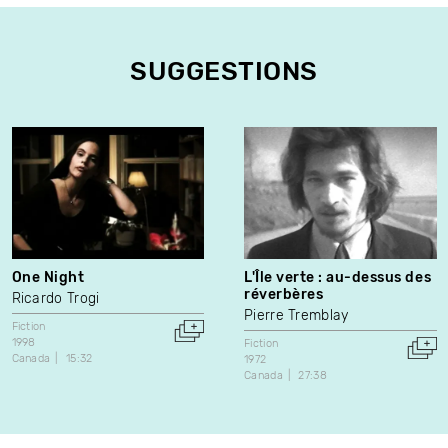
SUGGESTIONS
One Night
L'Île verte : au-dessus des
réverbères
Ricardo Trogi
Pierre Tremblay
Fiction
1998
Fiction
Canada
15:32
1972
Canada
27:38