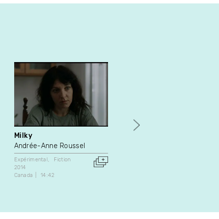
Milky
Point 2
Andrée-Anne Roussel
Jean-Pierre Poirier
Expérimental
Fiction
Art vidéo
Fiction
2014
1971
Canada
14:42
Canada
16:09