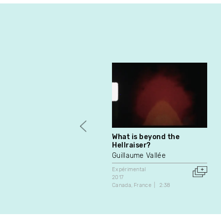
What is beyond the
Hellraiser?
Guillaume Vallée
Expérimental
2017
Canada
France
2:38