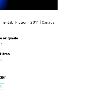
imental
Fiction
2014
Canada
e originale
is
titres
is
AGER