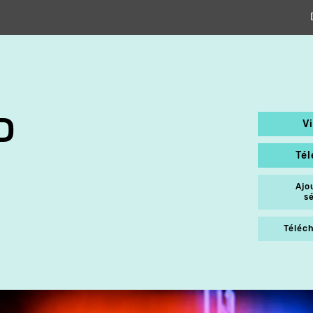
D
V
Té
Ajo
s
Téléch