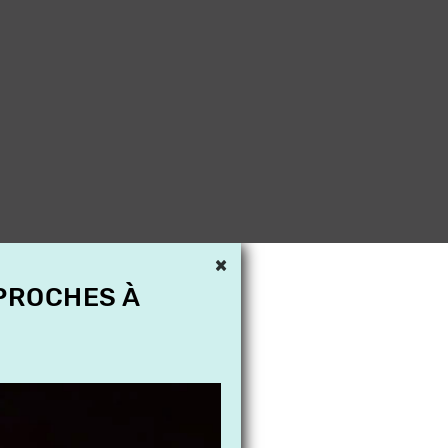
×
 PROCHES À