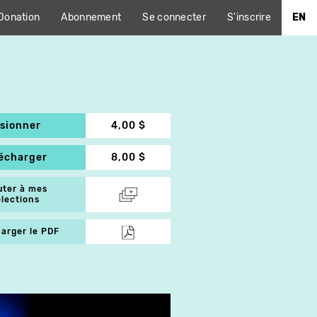
Donation
Abonnement
Se connecter
S'inscrire
EN
isionner
4,00 $
lécharger
8,00 $
uter à mes
élections
arger le PDF