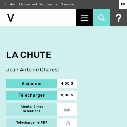
Donation
Abonnement
Se connecter
S'inscrire
EN
Aller
au
contenu
principal
LA CHUTE
Jean Antoine Charest
Visionner
4,00 $
Télécharger
8,00 $
Ajouter à mes
sélections
Télécharger le PDF