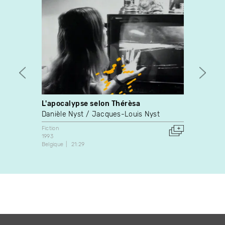
L'apocalypse selon Thérèsa
Naiss
Danièle Nyst
Jacques-Louis Nyst
Anne 
Fiction
Fiction
1993
2009
Belgique
21:29
Canada