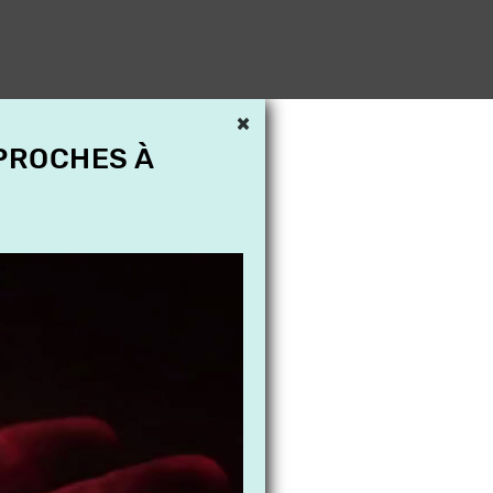
×
 PROCHES À