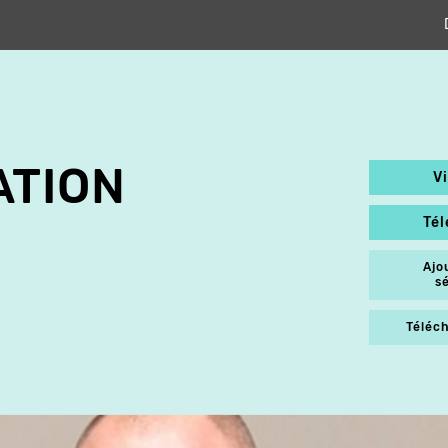
ATION
V
Té
Ajo
s
Téléch