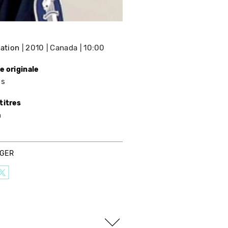
lation
2010
Canada
10:00
e originale
is
titres
n
AGER