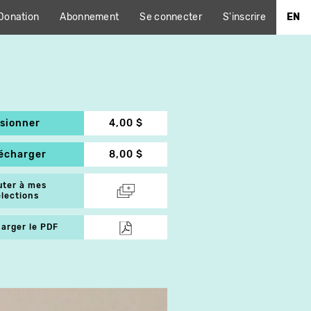
Donation
Abonnement
Se connecter
S'inscrire
EN
isionner
4,00 $
lécharger
8,00 $
uter à mes
élections
arger le PDF