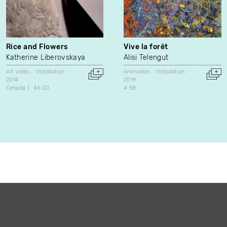
Rice and Flowers
Vive la forêt
Katherine Liberovskaya
Alisi Telengut
Art vidéo
Installation
Animation
Installation
2014
2019
Canada
46:00
4:58