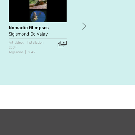
Nomadic Glimpses
I Think About You Every
Day
Sigismond De Vajay
Simone Lucas
Art vidéo
Installation
2004
Danse
Documentaire
Argentine
2:42
Expérimental
Installation
Art vidéo
2022
Canada
14:52