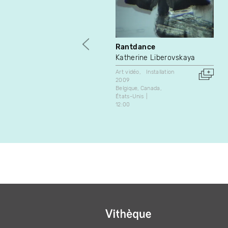
Rantdance
Katherine Liberovskaya
Art vidéo
Installation
2009
Belgique
Canada
États-Unis
12:00