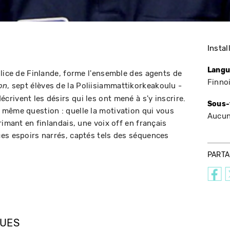
Instal
Langu
olice de Finlande, forme l'ensemble des agents de
Finno
, sept élèves de la Poliisiammattikorkeakoulu -
on
rivent les désirs qui les ont mené à s'y inscrire.
Sous-
 même question : quelle la motivation qui vous
Aucu
rimant en finlandais, une voix off en français
es espoirs narrés, captés tels des séquences
PART
QUES