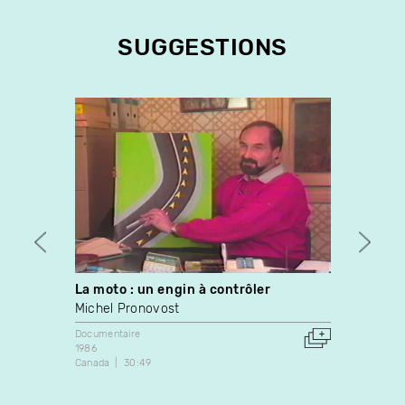
SUGGESTIONS
La moto : un engin à contrôler
I Don
Michel Pronovost
Collec
Documentaire
Docume
1986
1974
Canada
30:49
Canada