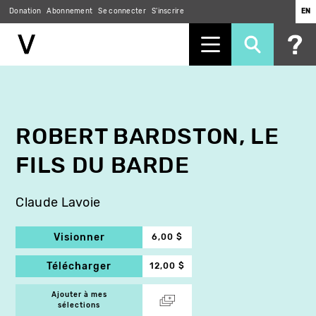
Donation
Abonnement
Se connecter
S'inscrire
EN
Aller
au
contenu
principal
ROBERT BARDSTON, LE
FILS DU BARDE
Claude Lavoie
Visionner
6,00 $
Télécharger
12,00 $
Ajouter à mes
sélections