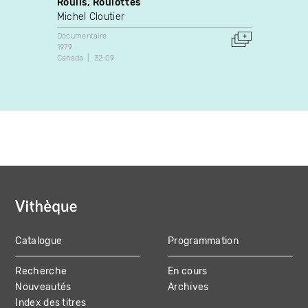
Roulis, Roulottes
Eric 
Michel Cloutier
Vidéo
Documentaire
Docume
1979
2015
Canada
32:09
2:10
Catalogue
Programmation
MAIN
Recherche
En cours
NAVIGATION
Nouveautés
Archives
Index des titres