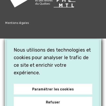
Mentions légales
×
Nous utilisons des technologies et
OFFREZ LA VIDÉO EN
CADEAU, ABONNEZ VOS
cookies pour analyser le trafic de
PROCHES À VITHÈQUE !
ce site et enrichir votre
expérience.
Paramétrer les cookies
Refuser