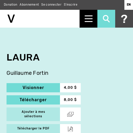
Donation
Abonnement
Se connecter
S'inscrire
EN
Aller
au
contenu
principal
LAURA
Guillaume Fortin
Visionner
4,00 $
Télécharger
8,00 $
Ajouter à mes
sélections
Télécharger le PDF