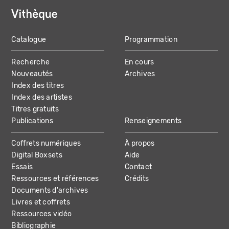
Catalogue
Programmation
MAIN
Recherche
En cours
NAVIGATION
Nouveautés
Archives
Index des titres
Index des artistes
Titres gratuits
Publications
Renseignements
Coffrets numériques
À propos
Digital Boxsets
Aide
Essais
Contact
Ressources et références
Crédits
Documents d'archives
Livres et coffrets
Ressources vidéo
Bibliographie