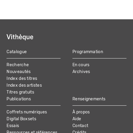
Catalogue
Programmation
MAIN
Recherche
En cours
NAVIGATION
Nouveautés
Archives
Index des titres
Index des artistes
Titres gratuits
Publications
Renseignements
Coffrets numériques
À propos
Digital Boxsets
Aide
Essais
Contact
Ressources et références
Crédits