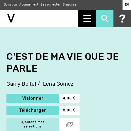
Donation
Abonnement
Se connecter
S'inscrire
EN
Aller
au
contenu
principal
C'EST DE MA VIE QUE JE
PARLE
Garry Beitel
Lena Gomez
Visionner
4,00 $
Télécharger
8,00 $
Ajouter à mes
sélections