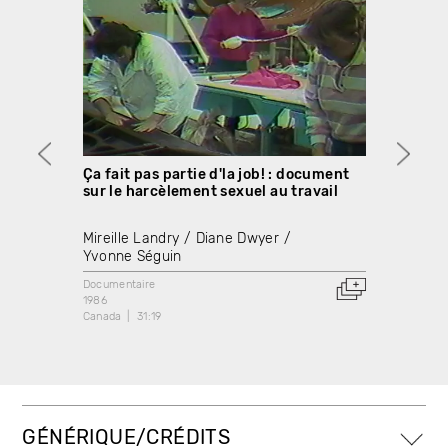
Ça fait pas partie d'la job! : document
Even 
sur le harcèlement sexuel au travail
Garry 
Mireille Landry
Diane Dwyer
Docume
Yvonne Séguin
1986
Canada
Documentaire
1986
Canada
31:19
GÉNÉRIQUE/CRÉDITS