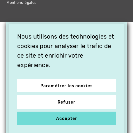
Mentions légales
×
Nous utilisons des technologies et
OFFREZ LA VIDÉO EN
CADEAU, ABONNEZ VOS
cookies pour analyser le trafic de
PROCHES À VITHÈQUE !
ce site et enrichir votre
expérience.
Paramétrer les cookies
Refuser
Accepter