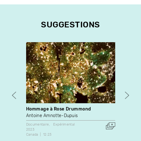
SUGGESTIONS
Hommage à Rose Drummond
Once 
Stop 
Antoine Amnotte-Dupuis
Jayce
Documentaire
Expérimental
2023
Docume
Canada
12:23
1988
États-U