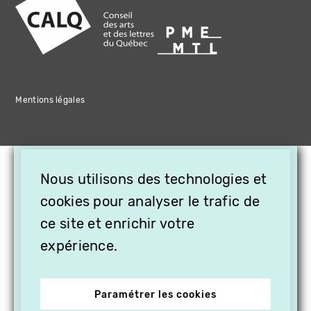
Mentions légales
×
Nous utilisons des technologies et
OFFREZ LA VIDÉO EN
CADEAU, ABONNEZ VOS
cookies pour analyser le trafic de
PROCHES À VITHÈQUE !
ce site et enrichir votre
expérience.
Paramétrer les cookies