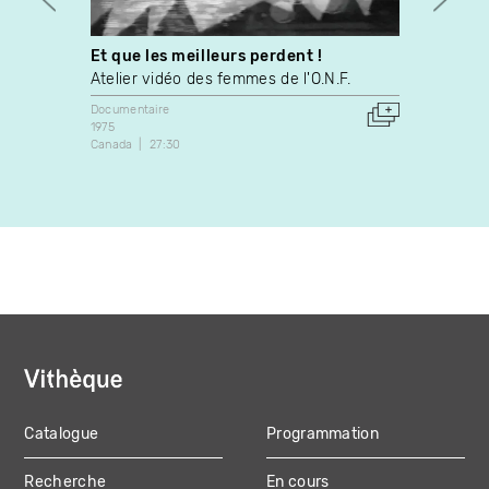
Et que les meilleurs perdent !
L'Itin
sur le
Atelier vidéo des femmes de l'O.N.F.
Jean 
Documentaire
1975
Docume
Canada
27:30
1985
Canada
Catalogue
Programmation
MAIN
Recherche
En cours