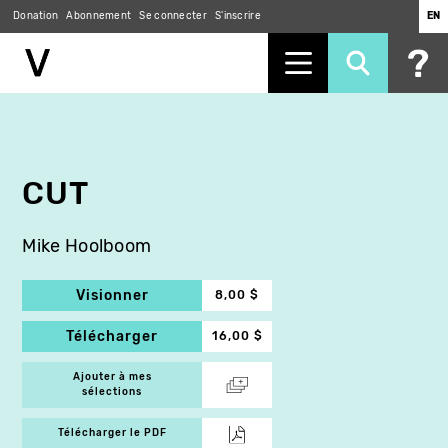
Donation
Abonnement
Se connecter
S'inscrire
EN
Aller
au
contenu
principal
CUT
Mike Hoolboom
Visionner
8,00 $
Télécharger
16,00 $
Ajouter à mes
sélections
Télécharger le PDF