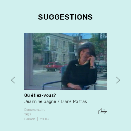
SUGGESTIONS
Où étiez-vous?
Pour l
Jeannine Gagné
Diane Poitras
Alix B
Suzan
Documentaire
1987
Docume
Canada
28:03
1974
Canada