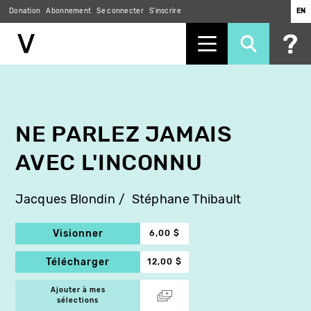
Donation
Abonnement
Se connecter
S'inscrire
EN
Aller
au
contenu
principal
NE PARLEZ JAMAIS
AVEC L'INCONNU
Jacques Blondin
Stéphane Thibault
Visionner
6,00 $
Télécharger
12,00 $
Ajouter à mes
sélections