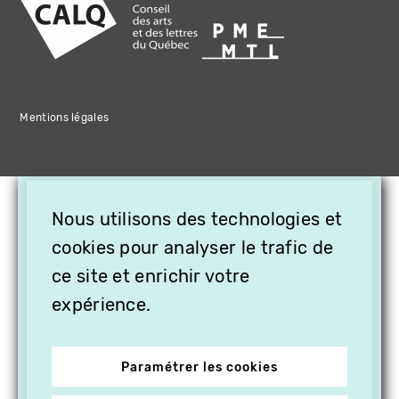
Mentions légales
×
Nous utilisons des technologies et
OFFREZ LA VIDÉO EN
CADEAU, ABONNEZ VOS
cookies pour analyser le trafic de
PROCHES À VITHÈQUE !
ce site et enrichir votre
expérience.
Paramétrer les cookies