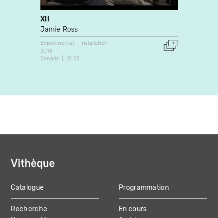
XII
Kingd
Dream
Jamie Ross
Macke
Expérimental
Installation
2018
Docume
Canada
12:52
2021
Allemag
Catalogue
Programmation
MAIN
Recherche
En cours
NAVIGATION