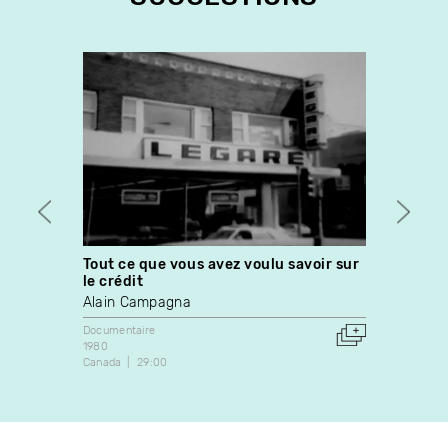
Tout ce que vous avez voulu savoir sur
La b
le crédit
Ève L
Alain Campagna
Docume
1993
Documentaire
Canada
1980
Canada
29:00