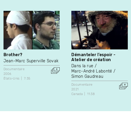
Brother?
Démanteler l’espoir -
Atelier de création
Jean-Marc Superville Sovak
Dans la rue
Documentaire
Marc-André Labonté
2006
Simon Gaudreau
États-Unis
7:35
Documentaire
2021
Canada
11:38