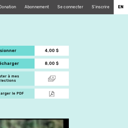
Donation
Abonnement
Se connecter
S'inscrire
EN
isionner
4,00 $
lécharger
8,00 $
uter à mes
élections
arger le PDF