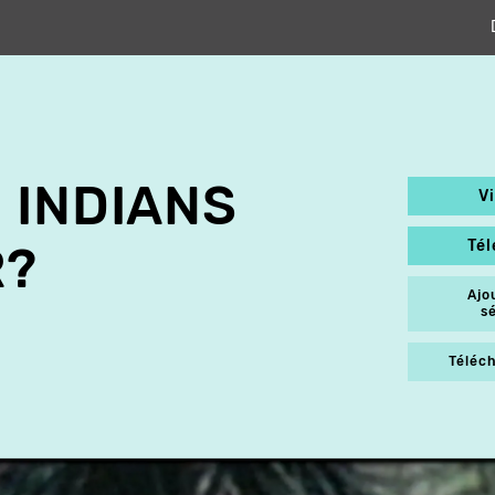
 INDIANS
V
Té
R?
Ajo
s
Téléch