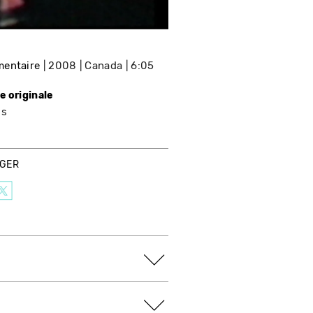
entaire
2008
Canada
6:05
e originale
is
AGER