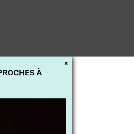
×
 PROCHES À