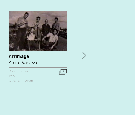
Arrimage
Que Pasa en el Barrio ?
André Vanasse
Andreas Taenzler
Documentaire
Documentaire
1992
1983
Canada
21:35
Canada
25:30