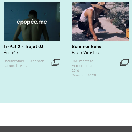
Ti-Pat 2 - Trajet 03
Summer Echo
Épopée
Brian Virostek
Documentaire
Série web
Documentaire
Canada
13:42
Expérimental
2016
Canada
13:20