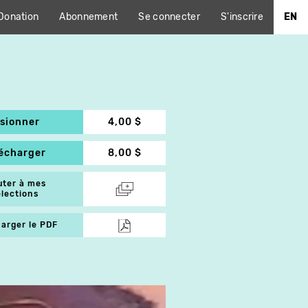
Donation
Abonnement
Se connecter
S'inscrire
EN
isionner
4,00 $
lécharger
8,00 $
uter à mes
élections
arger le PDF