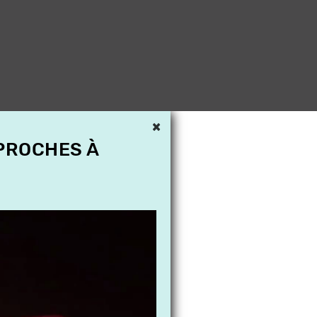
×
 PROCHES À