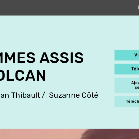
MMES ASSIS
V
Té
OLCAN
Ajo
s
an Thibault
Suzanne Côté
Téléch