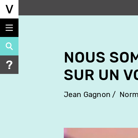
Aller
au
contenu
principal
NOUS SO
SUR UN V
Jean Gagnon
Norm