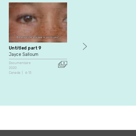
Untitled part 9
The Art of Resistance
Jayce Salloum
Alexandra Guité
Documentaire
Documentaire
2020
2006
Canada
6:13
Canada
61:05