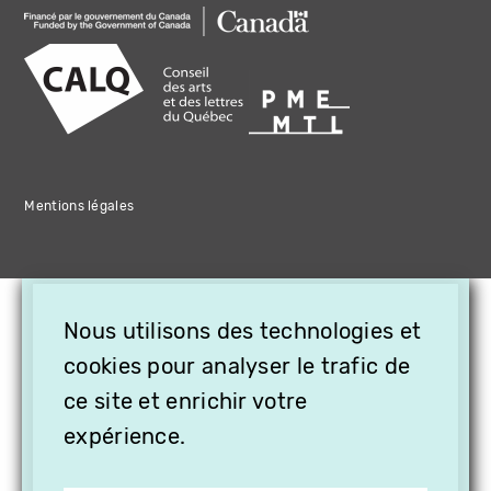
Mentions légales
×
Nous utilisons des technologies et
OFFREZ LA VIDÉO EN
CADEAU, ABONNEZ VOS
cookies pour analyser le trafic de
PROCHES À VITHÈQUE !
ce site et enrichir votre
expérience.