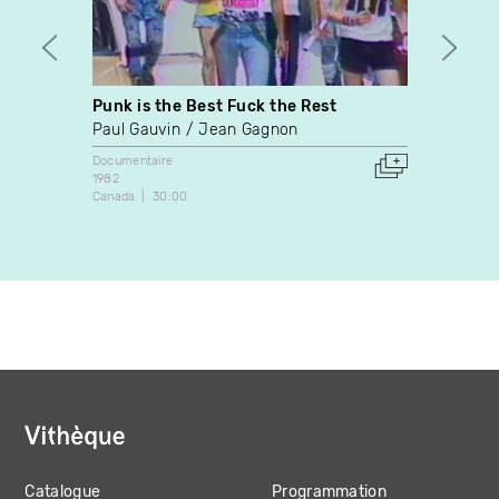
Punk is the Best Fuck the Rest
Godde
Paul Gauvin
Jean Gagnon
Frédér
Documentaire
Danse
1982
2023
Canada
30:00
Canada
Catalogue
Programmation