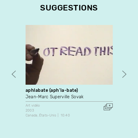
SUGGESTIONS
aphlabate (aph’la-bate)
Le ba
Jean-Marc Superville Sovak
Charle
Art vidéo
Art vidé
2003
1992
Canada
États-Unis
10:40
Canada