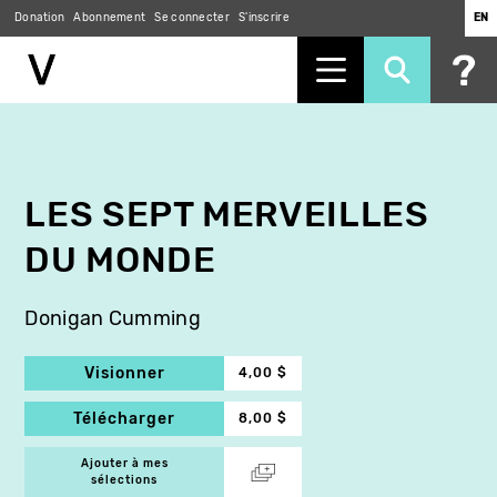
Donation
Abonnement
Se connecter
S'inscrire
EN
Aller
au
contenu
principal
LES SEPT MERVEILLES
DU MONDE
Donigan Cumming
Visionner
4,00 $
Télécharger
8,00 $
Ajouter à mes
sélections