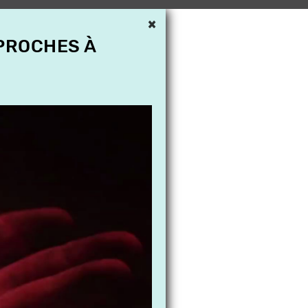
×
 PROCHES À