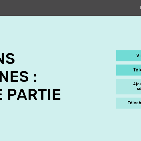
NS
V
Té
NES :
Ajo
 PARTIE
s
Téléch