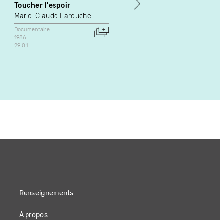
Toucher l'espoir
Cantouque à Godin
Marie-Claude Larouche
Michel Depatie
Documentaire
Documentaire
1986
2014
29:01
Canada
52:00
Renseignements
À propos