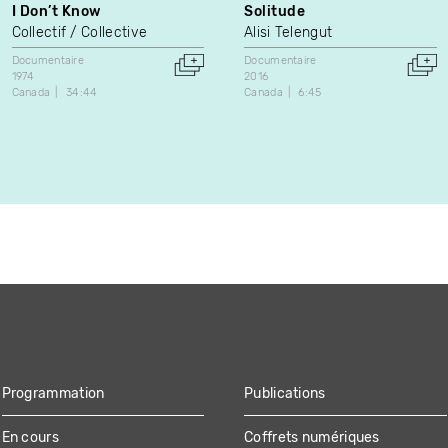
I Don’t Know
Solitude
Collectif / Collective
Alisi Telengut
Documentaire
Documentaire
1974
2016
Canada
34:44
Canada
6:45
Programmation
Publications
En cours
Coffrets numériques