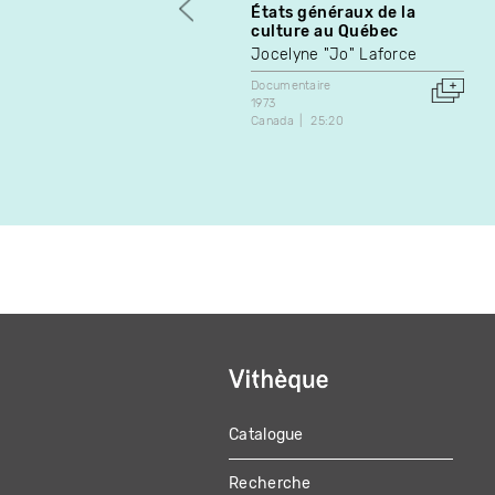
États généraux de la
culture au Québec
Jocelyne "Jo" Laforce
Documentaire
1973
Canada
25:20
Catalogue
MAIN
Recherche
NAVIGATION