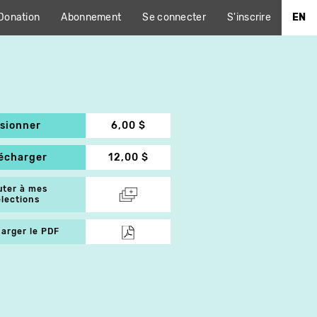
Donation
Abonnement
Se connecter
S'inscrire
EN
isionner
6,00 $
lécharger
12,00 $
uter à mes
élections
arger le PDF