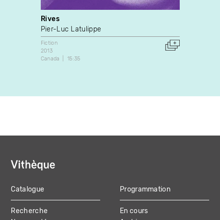
Rives
Rise 
Pier-Luc Latulippe
Joe S
Fiction
Docume
2013
1986
Canada
15:35
Canada
Catalogue
Programmation
MAIN
Recherche
En cours
NAVIGATION