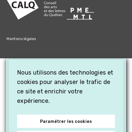
Mentions légales
×
Nous utilisons des technologies et
OFFREZ LA VIDÉO EN
CADEAU, ABONNEZ VOS
cookies pour analyser le trafic de
PROCHES À VITHÈQUE !
ce site et enrichir votre
expérience.
Paramétrer les cookies