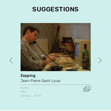
SUGGESTIONS
Zapping
La m
Jean-Pierre Saint-Louis
Gaéta
Fiction
Fiction
1991
Canada
Canada
24:30