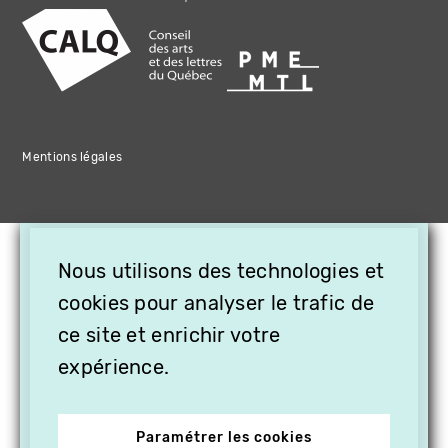
Mentions légales
×
Nous utilisons des technologies et
OFFREZ LA VIDÉO EN
CADEAU, ABONNEZ VOS
cookies pour analyser le trafic de
PROCHES À VITHÈQUE !
ce site et enrichir votre
expérience.
Paramétrer les cookies