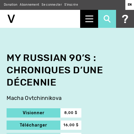
Donation
Abonnement
Se connecter
S'inscrire
EN
Aller
au
contenu
principal
MY RUSSIAN 90’S :
CHRONIQUES D’UNE
DÉCENNIE
Macha Ovtchinnikova
Visionner
8,00 $
Télécharger
16,00 $