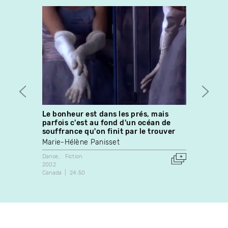
Le bonheur est dans les prés, mais
36 heu
parfois c'est au fond d'un océan de
Johan
souffrance qu'on finit par le trouver
Art vidé
Marie-Hélène Panisset
1988
Canada
Danse
Fiction
2002
Canada
24:50