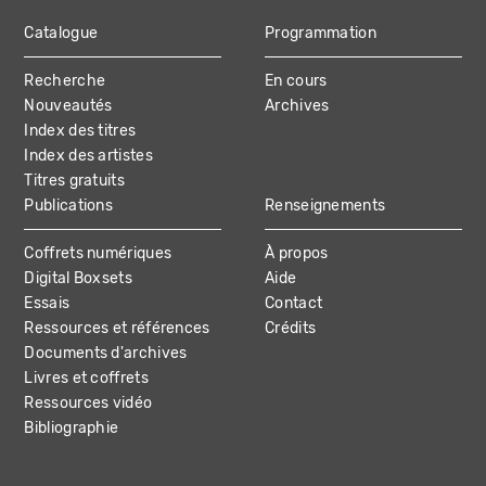
Catalogue
Programmation
MAIN
Recherche
En cours
NAVIGATION
Nouveautés
Archives
Index des titres
Index des artistes
Titres gratuits
Publications
Renseignements
Coffrets numériques
À propos
Digital Boxsets
Aide
Essais
Contact
Ressources et références
Crédits
Documents d'archives
Livres et coffrets
Ressources vidéo
Bibliographie