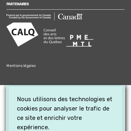
PARTENAIRES
Mentions légales
×
Nous utilisons des technologies et
OFFREZ LA VIDÉO EN
CADEAU, ABONNEZ VOS
cookies pour analyser le trafic de
PROCHES À VITHÈQUE !
ce site et enrichir votre
expérience.