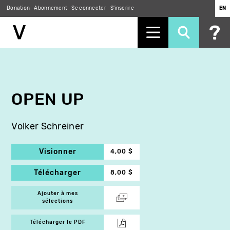
Donation
Abonnement
Se connecter
S'inscrire
EN
Aller
au
contenu
principal
OPEN UP
Volker Schreiner
Visionner
4,00 $
Télécharger
8,00 $
Ajouter à mes
sélections
Télécharger le PDF