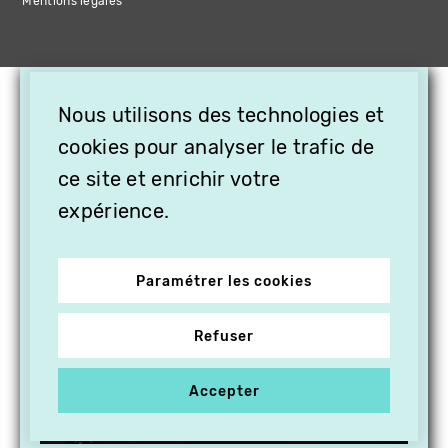
Mentions légales
×
Nous utilisons des technologies et
OFFREZ LA VIDÉO EN
CADEAU, ABONNEZ VOS
cookies pour analyser le trafic de
PROCHES À VITHÈQUE !
ce site et enrichir votre
expérience.
Paramétrer les cookies
Refuser
Accepter