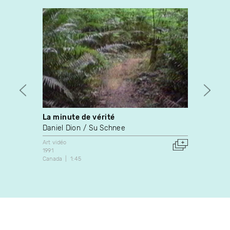
La minute de vérité
Tout 
Daniel Dion
Su Schnee
Johan
Art vidéo
Art vidé
1991
1991
Canada
1:45
Canada