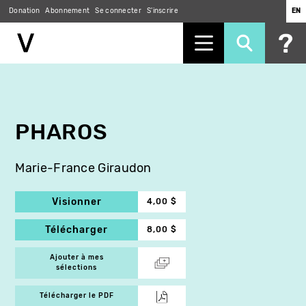
Donation
Abonnement
Se connecter
S'inscrire
EN
Aller
au
contenu
principal
PHAROS
Marie-France Giraudon
Visionner
4,00 $
Télécharger
8,00 $
Ajouter à mes
sélections
Télécharger le PDF