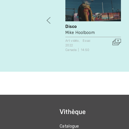
Disco
Mike Hoolboom
Art vidéo
Essai
2022
Canada
14:50
Catalogue