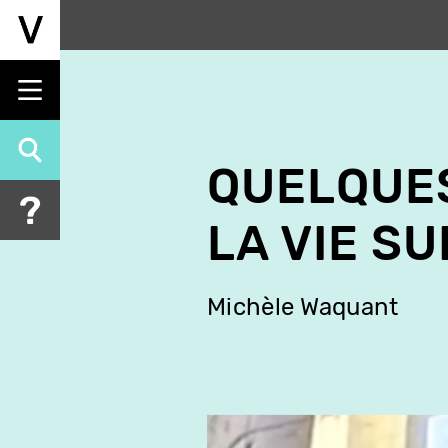
Aller
au
contenu
principal
QUELQUE
LA VIE S
Michèle Waquant