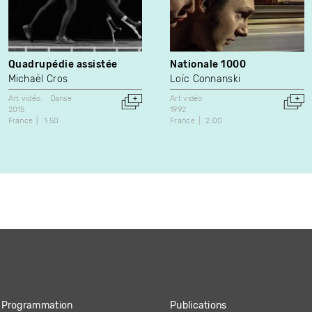
Quadrupédie assistée
Nationale 1000
Michaël Cros
Loïc Connanski
Art vidéo
Danse
Art vidéo
2015
1992
France
1:50
France
2:00
Programmation
Publications