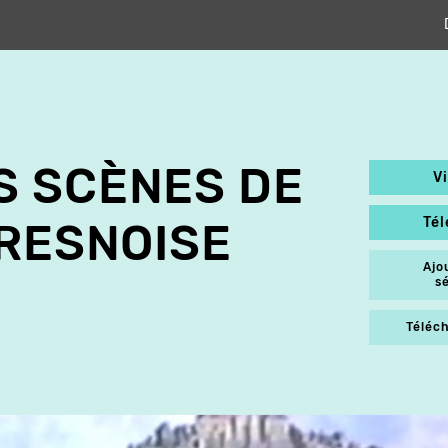
S SCÈNES DE
V
Té
URESNOISE
Ajo
s
Téléch