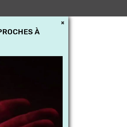
×
 PROCHES À