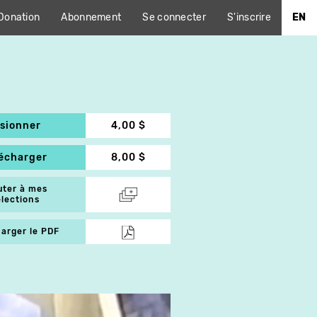
Donation
Abonnement
Se connecter
S'inscrire
EN
isionner
4,00 $
lécharger
8,00 $
uter à mes
élections
arger le PDF