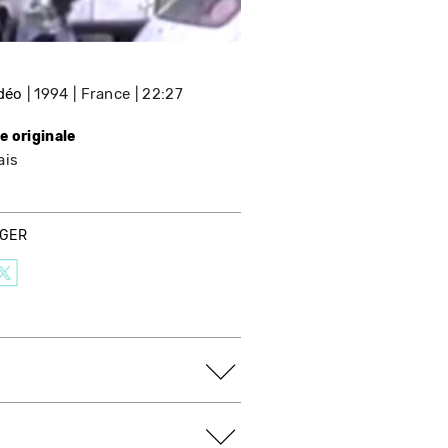
idéo
1994
France
22:27
e originale
ais
AGER