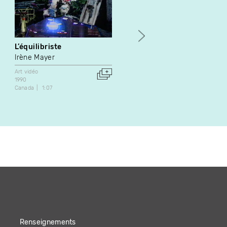
L’équilibriste
Wrap
Irène Mayer
Donigan Cumming
Art vidéo
Art vidéo
1990
2000
Canada
1:07
Canada
3:30
Renseignements