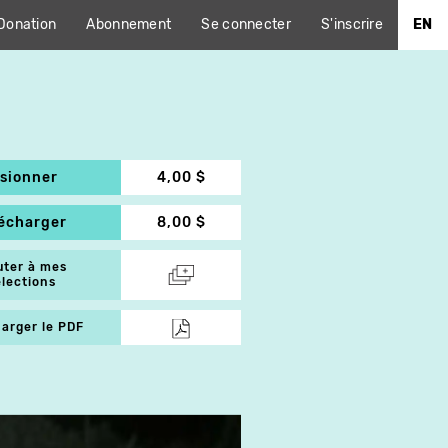
Donation
Abonnement
Se connecter
S'inscrire
EN
isionner
4,00 $
lécharger
8,00 $
uter à mes
élections
arger le PDF