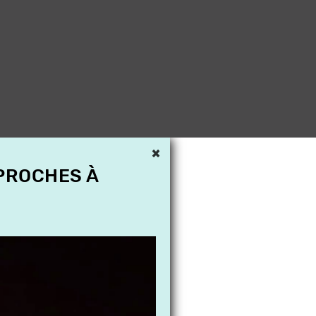
×
 PROCHES À