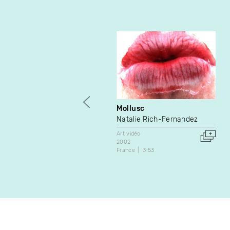
Mollusc
Natalie Rich-Fernandez
Art vidéo
2002
France
3:53