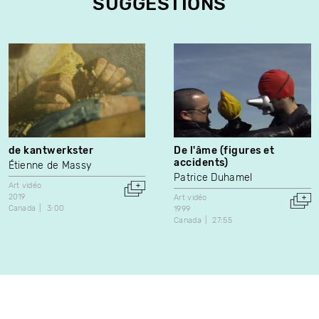
SUGGESTIONS
de kantwerkster
De l'âme (figures et
accidents)
Étienne de Massy
Patrice Duhamel
Art vidéo
2019
Art vidéo
Canada
3:00
1999
Canada
27:55