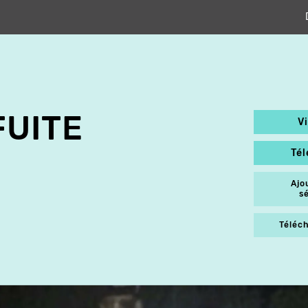
FUITE
V
Té
Ajo
s
Téléch