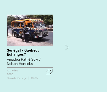
Sénégal / Québec :
The Blood of Many
Échanges?
Filmmakers
Amadou Pathé Sow
Istvan Kantor
Nelson Henricks
Art vidéo
2006
Art vidéo
Canada
27:28
2006
Canada
Sénégal
18:05