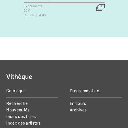
Expérimental
Expérim
2011
2014
Canada
4:49
Canada
Catalogue
Programmation
MAIN
Recherche
En cours
NAVIGATION
Nouveautés
Archives
Index des titres
Index des artistes